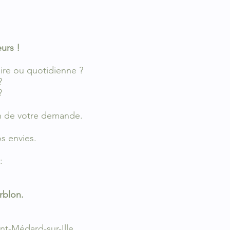
eurs !
re ou quotidienne ?
?
?
ion de votre demande.
s envies.
:
rblon.
int-Médard-sur-Ille,