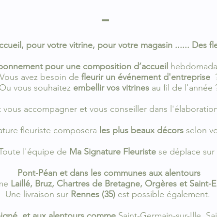
ccueil, pour votre vitrine, pour votre magasin ...... Des fl
bonnement pour une composition d’accueil
hebdomadai
Vous avez besoin de
fleurir un événement d'entreprise
Ou vous souhaitez
embellir vos vitrines
au fil de l'année 
nt vous accompagner et vous conseiller dans l'élaborat
ture fleuriste composera
les plus beaux décors
selon vo
Toute l'équipe de
Ma Signature Fleuriste
se déplace sur 
Pont-Péan et dans les communes aux alentours
me
Laillé, Bruz, Chartres de Bretagne, Orgères et Saint-E
Une livraison sur
Rennes (35)
est possible également.
bigné et aux alentours comme
Saint-Germain-sur-Ille, Sa